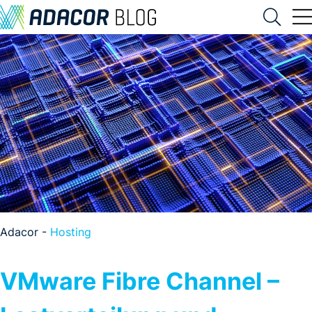
Adacor -
Hosting
VMware Fibre Channel –