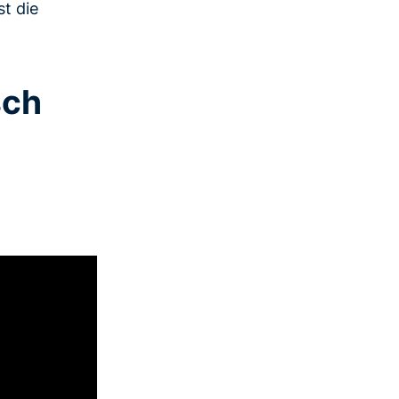
st die
sch