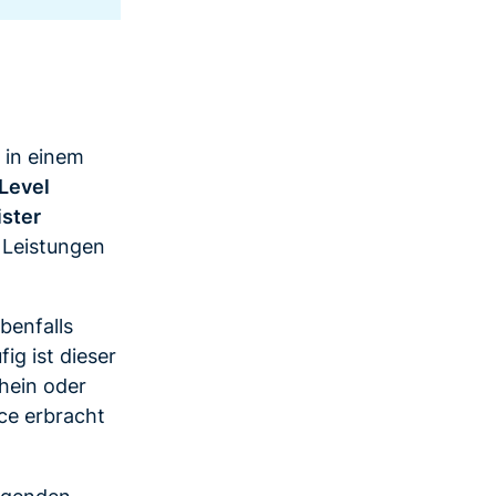
 in einem
 Level
ister
r Leistungen
ebenfalls
ig ist dieser
hein oder
ice erbracht
ingenden