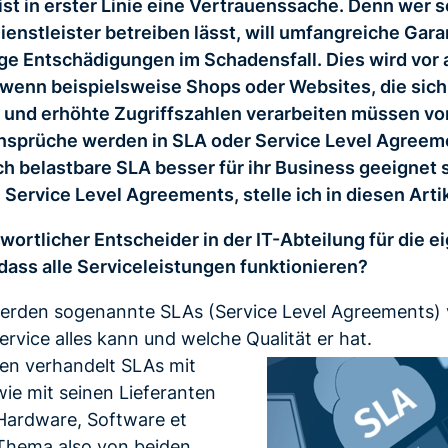
t in erster Linie eine Vertrauenssache. Denn wer s
ienstleister betreiben lässt, will umfangreiche Gar
ge Entschädigungen im Schadensfall. Dies wird vor 
 wenn beispielsweise Shops oder Websites, die sich
 und erhöhte Zugriffszahlen verarbeiten müssen vo
ansprüche werden in SLA oder Service Level Agreem
h belastbare SLA besser für ihr Business geeignet s
Service Level Agreements, stelle ich in diesen Artik
twortlicher Entscheider in der IT-Abteilung für die 
dass alle Serviceleistungen funktionieren?
werden sogenannte SLAs (Service Level Agreements) 
ervice alles kann und welche Qualität er hat.
en verhandelt SLAs mit
ie mit seinen Lieferanten
 Hardware, Software et
 Thema also von beiden