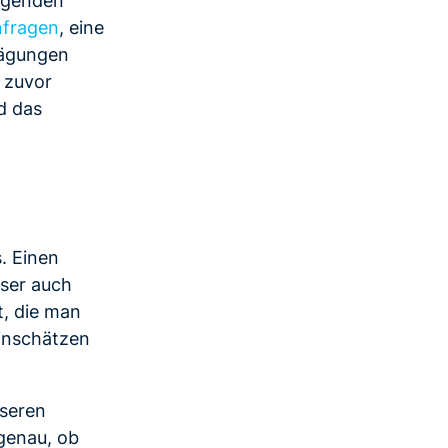
nfragen
, eine
rägungen
r zuvor
d das
. Einen
eser auch
t, die man
einschätzen
nseren
 genau, ob