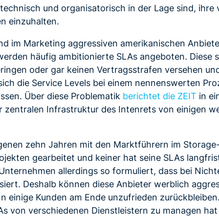
 technisch und organisatorisch in der Lage sind, ihre 
n einzuhalten.
nd im Marketing aggressiven amerikanischen Anbiete
werden häufig ambitionierte SLAs angeboten. Diese s
geringen oder gar keinen Vertragsstrafen versehen und
sich die Service Levels bei einem nennenswerten Pro
assen. Über diese Problematik
berichtet die ZEIT
in ei
r zentralen Infrastruktur des Intenrets von einigen w
genen zehn Jahren mit den Marktführern im Storage-
ekten gearbeitet und keiner hat seine SLAs langfrist
 Unternehmen allerdings so formuliert, dass bei Nicht
ssiert. Deshalb können diese Anbieter werblich aggres
nn einige Kunden am Ende unzufrieden zurückbleiben.
LAs von verschiedenen Dienstleistern zu managen hat