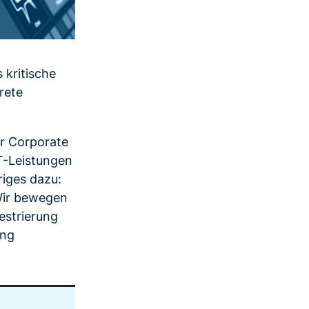
 kritische
rete
er Corporate
IT-Leistungen
riges dazu:
 Wir bewegen
estrierung
ung