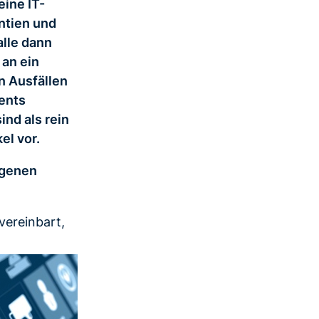
eine IT-
antien und
alle dann
 an ein
n Ausfällen
ents
ind als rein
el vor.
eigenen
vereinbart,