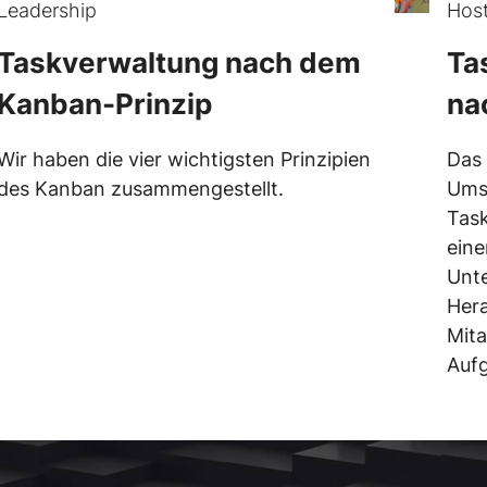
Leadership
Host
Taskverwaltung nach dem
Ta
Kanban-Prinzip
na
Wir haben die vier wichtigsten Prinzipien
Das 
des Kanban zusammengestellt.
Ums
Tas
eine
Unte
Hera
Mita
Aufg